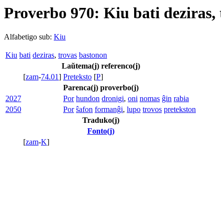
Proverbo 970: Kiu bati deziras,
Alfabetigo sub:
Kiu
Kiu
bati
deziras
,
trovas
bastonon
Laŭtema(j) referenco(j)
[
zam
-
74.01
]
Preteksto
[
P
]
Parenca(j) proverbo(j)
2027
Por
hundon
dron
igi
,
oni
nomas
ĝin
rabia
2050
Por
ŝafon
for
manĝi
,
lupo
trovos
pretekston
Traduko(j)
Fonto(j)
[
zam
-
K
]